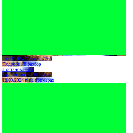
25.03.2024
9 минут
7766
Подробный разбор
Постановления
Правительства № 326 от
18.03.2024 г. на примерах