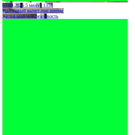
03.09.2025
5 минут
1354
Налоговый вычет при аренде
жилья-миф или реальность