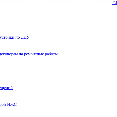
L
еустойки по ДДУ
договорам на ремонтные работы
ещений
строй ИЖС