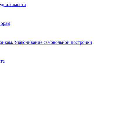
недвижимости
порам
ойкам. Узаконивание самовольной постройки
та